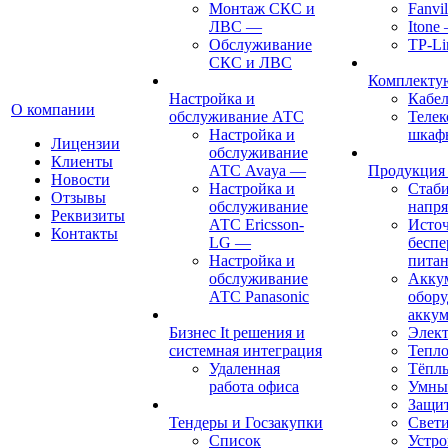
Монтаж СКС и
Fanvil
ЛВС
—
Itone
Обслуживание
TP-Li
СКС и ЛВС
Комплект
Настройка и
Кабе
О компании
обслуживание АТС
Теле
Настройка и
шкаф
Лицензии
обслуживание
Клиенты
АТС Avaya
—
Продукция
Новости
Настройка и
Стаб
Отзывы
обслуживание
напр
Реквизиты
АТС Ericsson-
Исто
Контакты
LG
—
беспе
Настройка и
пита
обслуживание
Акку
АТС Panasonic
обору
аккум
Бизнес It решения и
Элект
системная интеграция
Тепло
Удаленная
Тёпл
работа офиса
Умны
Защит
Тендеры и Госзакупки
Свет
Список
Устро