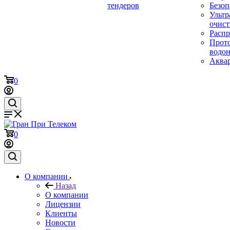
тендеров
Безоп
Ультр
очист
Расп
Прот
водон
Аква
0
0
О компании
Назад
О компании
Лицензии
Клиенты
Новости