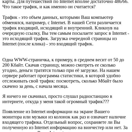
карты. Для путешествий по Internet вполне достаточно 486/66.
Что такое трафик, и как именно он считается?
Трафик - это объем данных, которыми Ваш компьютер
обменялся, например, с Internet. В нашей Сети различается
трафик входящий, исходящий и внутренний. Кликнув на
очередную ссылку, Вы тем самым посылаете запрос в Internet -
это исходящий трафик. Загрузка очередной страницы из
Internet (после клика) - это входящий трафик.
Одна WWW-страничка, к примеру, в среднем весит от 50 до
200 Кбайт. Скачав страницу, можно смотреть ее сколько
угодно, деньги тратятся только при её загрузке. На нашем
сервере работает программа статистики, в которой удобно
отслеживать свой трафик: посмотреть, сколько Мбайт было
cкачено за день, с начала месяца.
Я ничего не скачивал, просто слушал радиостанцию в
интернете, откуда у меня такой огромный трафик???
Появление из Internet информации на экране Вашего
монитора или музыки из колонок как раз и означает наличие
входящего трафика. Отдельный вопрос, сохраняете ли Вы
полученную из Internet информацию на винчестер или нет. За