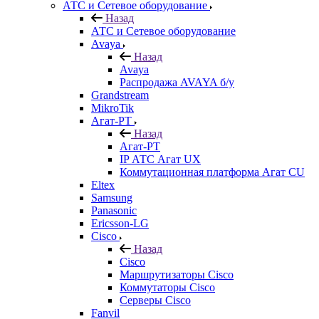
АТС и Сетевое оборудование
Назад
АТС и Сетевое оборудование
Avaya
Назад
Avaya
Распродажа AVAYA б/у
Grandstream
MikroTik
Агат-РТ
Назад
Агат-РТ
IP АТС Агат UX
Коммутационная платформа Агат CU
Eltex
Samsung
Panasonic
Ericsson-LG
Cisco
Назад
Cisco
Маршрутизаторы Cisco
Коммутаторы Cisco
Серверы Cisco
Fanvil