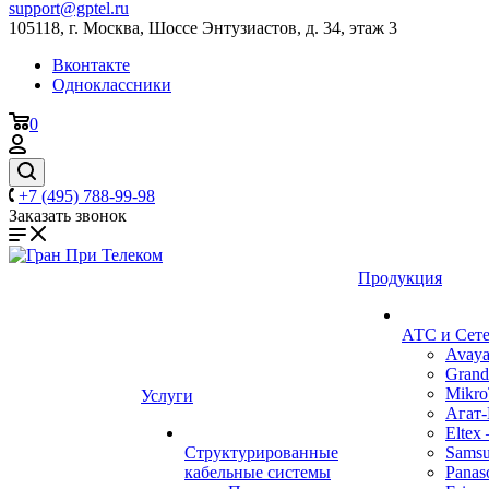
support@gptel.ru
105118, г. Москва, Шоссе Энтузиастов, д. 34, этаж 3
Вконтакте
Одноклассники
0
+7 (495) 788-99-98
Заказать звонок
Продукция
АТС и Сете
Avay
Grand
Mikro
Услуги
Агат
Eltex
Структурированные
Sams
кабельные системы
Panas