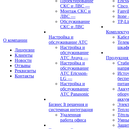
Проектирование
Erics
СКС и ЛВС
—
Cisco
Монтаж СКС и
Fanvil
ЛВС
—
Itone
Обслуживание
TP-Li
СКС и ЛВС
Комплект
Настройка и
Кабе
О компании
обслуживание АТС
Теле
Настройка и
шкаф
Лицензии
обслуживание
Клиенты
АТС Avaya
—
Продукция
Новости
Настройка и
Стаб
Отзывы
обслуживание
напр
Реквизиты
АТС Ericsson-
Исто
Контакты
LG
—
беспе
Настройка и
пита
обслуживание
Акку
АТС Panasonic
обору
аккум
Бизнес It решения и
Элект
системная интеграция
Тепло
Удаленная
Тёпл
работа офиса
Умны
Защит