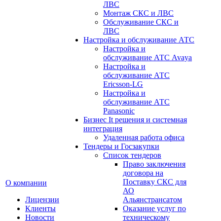
ЛВС
Монтаж СКС и ЛВС
Обслуживание СКС и
ЛВС
Настройка и обслуживание АТС
Настройка и
обслуживание АТС Avaya
Настройка и
обслуживание АТС
Ericsson-LG
Настройка и
обслуживание АТС
Panasonic
Бизнес It решения и системная
интеграция
Удаленная работа офиса
Тендеры и Госзакупки
Список тендеров
Право заключения
договора на
Поставку СКС для
О компании
АО
Лицензии
Альянстрансатом
Клиенты
Оказание услуг по
Новости
техническому