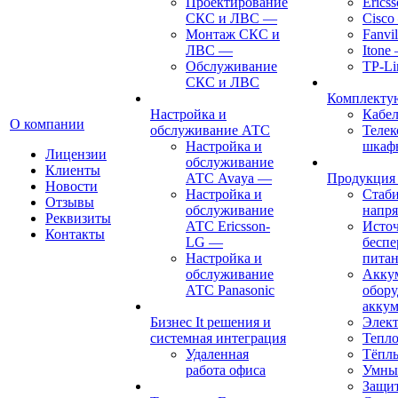
Проектирование
Erics
СКС и ЛВС
—
Cisco
Монтаж СКС и
Fanvil
ЛВС
—
Itone
Обслуживание
TP-Li
СКС и ЛВС
Комплект
Настройка и
Кабе
О компании
обслуживание АТС
Теле
Настройка и
шкаф
Лицензии
обслуживание
Клиенты
АТС Avaya
—
Продукция
Новости
Настройка и
Стаб
Отзывы
обслуживание
напр
Реквизиты
АТС Ericsson-
Исто
Контакты
LG
—
беспе
Настройка и
пита
обслуживание
Акку
АТС Panasonic
обору
аккум
Бизнес It решения и
Элект
системная интеграция
Тепло
Удаленная
Тёпл
работа офиса
Умны
Защит