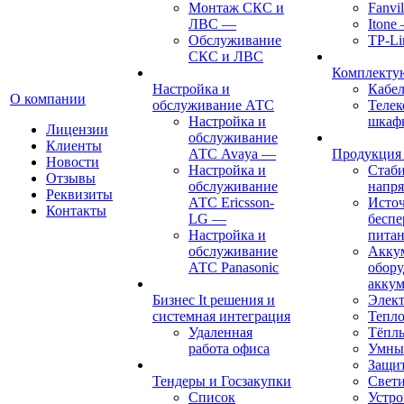
Монтаж СКС и
Fanvil
ЛВС
—
Itone
Обслуживание
TP-Li
СКС и ЛВС
Комплект
Настройка и
Кабе
О компании
обслуживание АТС
Теле
Настройка и
шкаф
Лицензии
обслуживание
Клиенты
АТС Avaya
—
Продукция
Новости
Настройка и
Стаб
Отзывы
обслуживание
напр
Реквизиты
АТС Ericsson-
Исто
Контакты
LG
—
беспе
Настройка и
пита
обслуживание
Акку
АТС Panasonic
обору
аккум
Бизнес It решения и
Элект
системная интеграция
Тепло
Удаленная
Тёпл
работа офиса
Умны
Защит
Тендеры и Госзакупки
Свет
Список
Устро