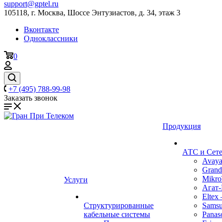
support@gptel.ru
105118, г. Москва, Шоссе Энтузиастов, д. 34, этаж 3
Вконтакте
Одноклассники
0
+7 (495) 788-99-98
Заказать звонок
Продукция
АТС и Сете
Avay
Grand
Mikro
Услуги
Агат
Eltex
Структурированные
Sams
кабельные системы
Panas