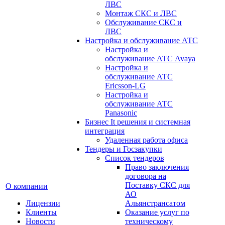
ЛВС
Монтаж СКС и ЛВС
Обслуживание СКС и
ЛВС
Настройка и обслуживание АТС
Настройка и
обслуживание АТС Avaya
Настройка и
обслуживание АТС
Ericsson-LG
Настройка и
обслуживание АТС
Panasonic
Бизнес It решения и системная
интеграция
Удаленная работа офиса
Тендеры и Госзакупки
Список тендеров
Право заключения
договора на
Поставку СКС для
О компании
АО
Лицензии
Альянстрансатом
Клиенты
Оказание услуг по
Новости
техническому