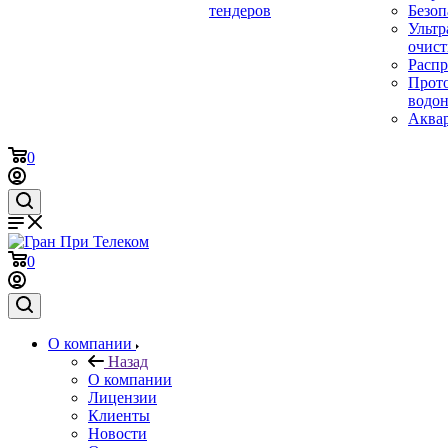
тендеров
Безоп
Ультр
очист
Расп
Прот
водон
Аква
0
0
О компании
Назад
О компании
Лицензии
Клиенты
Новости